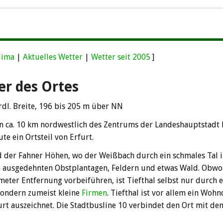
lima
|
Aktuelles Wetter
|
Wetter seit 2005
]
er des Ortes
nördl. Breite, 196 bis 205 m über NN
en ca. 10 km nordwestlich des Zentrums der Landeshauptstadt 
te ein Ortsteil von Erfurt.
d der Fahner Höhen, wo der Weißbach durch ein schmales Tal i
on ausgedehnten Obstplantagen, Feldern und etwas Wald. Obw
meter Entfernung vorbeiführen, ist Tiefthal selbst nur durch e
sondern zumeist kleine
Firmen
. Tiefthal ist vor allem ein Wohn
rt auszeichnet. Die Stadtbusline 10 verbindet den Ort mit de