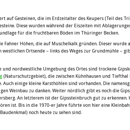
rt auf Gesteinen, die im Erdzeitalter des Keupers (Teil des Tri
steine. Diese wurden während der Eiszeiten mit Ablagerungen (
rundlage für die fruchtbaren Böden im Thüringer Becken.
ie Fahner Höhen, die auf Muschelkalk gründen. Dieser wurde a
 westlichen Ortsende – links des Weges zur Grundmühle – gi
che und nordwestliche Umgebung des Ortes sind trockene Gips
rg
(Naturschutzgebiet), die zwischen Kühnhausen und Tiefthal li
. Auch einige kleine Karsthöhlen sind vorhanden. Die namens
gen Weinbau zu danken. Weiter nördlich gibt es noch die Gip
sberg. An letzterem ist der Gipssteinbruch gut zu erkennen. H
hören ist. Bis in die 1970-er Jahre führte von hier eine Kleinb
(Baudenkmal) noch heute zu sehen sind.