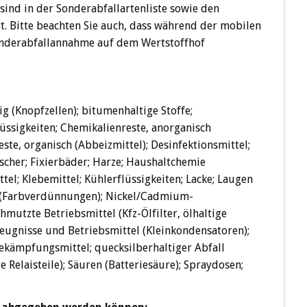
ind in der Sonderabfallartenliste sowie den
 Bitte beachten Sie auch, dass während der mobilen
nderabfallannahme auf dem Wertstoffhof
ig (Knopfzellen); bitumenhaltige Stoffe;
üssigkeiten; Chemikalienreste, anorganisch
ste, organisch (Abbeizmittel); Desinfektionsmittel;
scher; Fixierbäder; Harze; Haushaltchemie
tel; Klebemittel; Kühlerflüssigkeiten; Lacke; Laugen
l (Farbverdünnungen); Nickel/Cadmium-
mutzte Betriebsmittel (Kfz-Ölfilter, ölhaltige
rzeugnisse und Betriebsmittel (Kleinkondensatoren);
ekämpfungsmittel; quecksilberhaltiger Abfall
 Relaisteile); Säuren (Batteriesäure); Spraydosen;