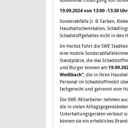
Kostenlose Entsorgung von Sonde
19.09.2024 von 13:00 -13:30 Uhr
Sonderabfälle (z. B. Farben, Kleb
Haushaltschemikalien, Schädlin
Schadstoffgehaltes nicht in den 
Im Herbst führt die SWE Stadtwi
eine mobile Sonderabfallkleinm
Standplätze, die das Schadstoffmo
und Bürger können am
19.09.20
Weißbach“
, die in ihren Haush
Personal im Schadstoffmobil übe
fachgerecht und getrennt vom Ha
Die SWE-Mitarbeiter nehmen auch
die in vielen Alltagsgegenstände
Unterhaltungsgeräten verbaut s
können sie ein erhebliches Brandr