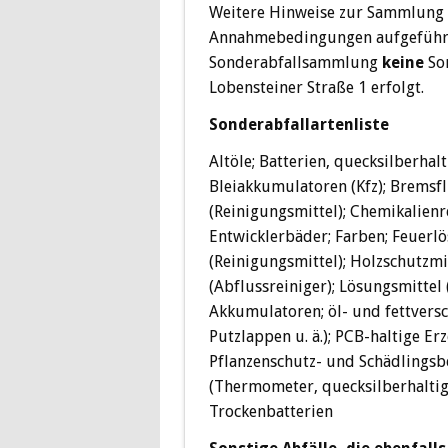
Weitere Hinweise zur Sammlung s
Annahmebedingungen aufgeführt.
Sonderabfallsammlung
keine
So
Lobensteiner Straße 1 erfolgt.
Sonderabfallartenliste
Altöle; Batterien, quecksilberhalt
Bleiakkumulatoren (Kfz); Bremsfl
(Reinigungsmittel); Chemikalienre
Entwicklerbäder; Farben; Feuerlö
(Reinigungsmittel); Holzschutzmit
(Abflussreiniger); Lösungsmitte
Akkumulatoren; öl- und fettversch
Putzlappen u. ä.); PCB-haltige E
Pflanzenschutz- und Schädlingsb
(Thermometer, quecksilberhaltige
Trockenbatterien