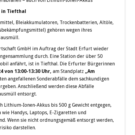
rabfällen – auch von Lithium-Ionen-Akkus
 in Tiefthal
emittel, Bleiakkumulatoren, Trockenbatterien, Altöle,
gsbekämpfungsmittel) gehören wegen ihres
Hausmüll.
rtschaft GmbH im Auftrag der Stadt Erfurt wieder
engensammlung durch. Eine Station der über 50
bil anfährt, ist in Tiefthal. Die Erfurter Bürgerinnen
24 von 13:00-13:30 Uhr,
am Standplatz
„Am
alten angefallenen Sonderabfälle dem sachkundigen
rgeben. Anschließend werden diese Abfälle
usmüll entsorgt.
 Lithium-Ionen-Akkus bis 500 g Gewicht entgegen,
n wie Handys, Laptops, E-Zigaretten und
ind. Wenn sie nicht ordnungsgemäß entsorgt werden,
isiko darstellen.