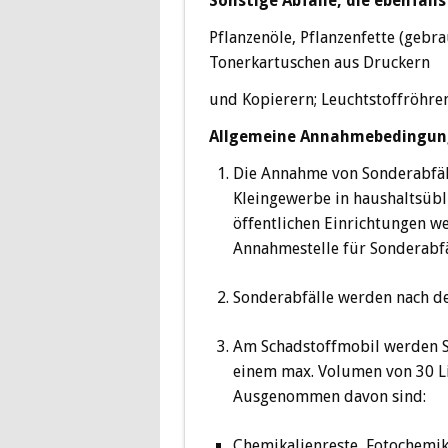
Sonstige Abfälle, die ebenfal
Pflanzenöle, Pflanzenfette (gebr
Tonerkartuschen aus Druckern
und Kopierern; Leuchtstoffröhre
Allgemeine Annahmebedingung
Die Annahme von Sonderabfäll
Kleingewerbe in haushaltsüb
öffentlichen Einrichtungen w
Annahmestelle für Sonderabf
Sonderabfälle werden nach d
Am Schadstoffmobil werden So
einem max. Volumen von 30 L
Ausgenommen davon sind:
Chemikalienreste, Fotochemika