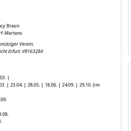
ncy Braun
rf-Mertens
nütziger Verein.
cht Erfurt: VR163284
03. |
03. | 23.04. | 28.05. | 18.06. | 24.09. | 29.10. (im
.09.
.08.
.